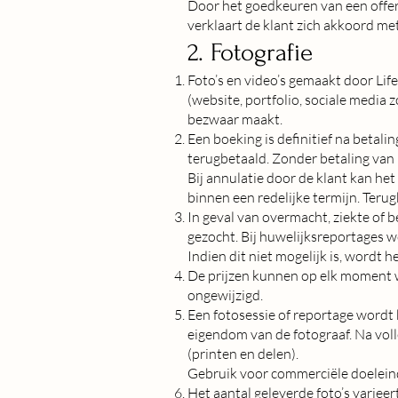
Door het goedkeuren van een offert
verklaart de klant zich akkoord m
2. Fotografie
Foto’s en video’s gemaakt door Li
(website, portfolio, sociale media 
bezwaar maakt.
Een boeking is definitief na betali
terugbetaald. Zonder betaling van 
Bij annulatie door de klant kan he
binnen een redelijke termijn. Terugb
In geval van overmacht, ziekte of 
gezocht. Bij huwelijksreportages wo
Indien dit niet mogelijk is, wordt 
De prijzen kunnen op elk moment w
ongewijzigd.
Een fotosessie of reportage wordt 
eigendom van de fotograaf. Na voll
(printen en delen).
Gebruik voor commerciële doeleind
Het aantal geleverde foto’s variee