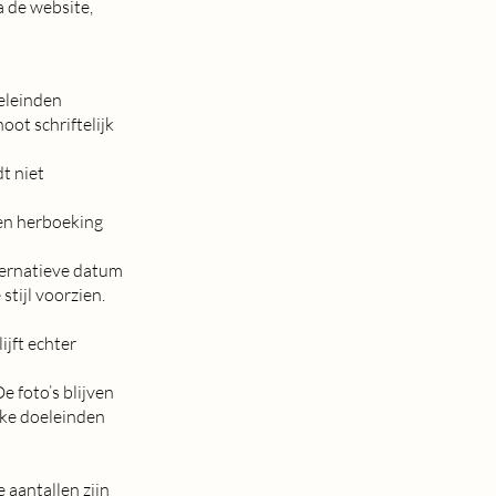
a de website,
eleinden
oot schriftelijk
t niet
een herboeking
lternatieve datum
stijl voorzien.
jft echter
e foto’s blijven
jke doeleinden
 aantallen zijn