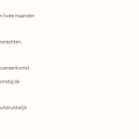
dan twee maanden
omsrechten.
e overeenkomst.
komstig de
uitdrukkelijk