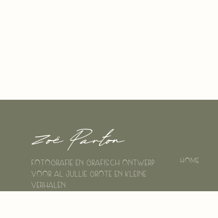
Zoë Parton
Home
Fotografie en grafisch ontwerp
voor al jullie grote en kleine
verhalen.