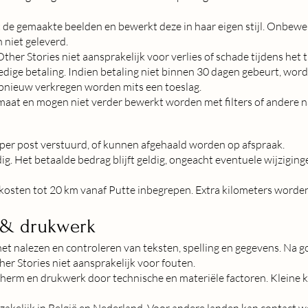
t de gemaakte beelden en bewerkt deze in haar eigen stijl. Onbewer
 niet geleverd.
Other Stories niet aansprakelijk voor verlies of schade tijdens het 
edige betaling. Indien betaling niet binnen 30 dagen gebeurt, wor
pnieuw verkregen worden mits een toeslag.
maat en mogen niet verder bewerkt worden met filters of andere 
er post verstuurd, of kunnen afgehaald worden op afspraak.
. Het betaalde bedrag blijft geldig, ongeacht eventuele wijziging
skosten tot 20 km vanaf Putte inbegrepen. Extra kilometers word
p & drukwerk
het nalezen en controleren van teksten, spelling en gegevens. Na 
ther Stories niet aansprakelijk voor fouten.
herm en drukwerk door technische en materiële factoren. Kleine k
dzakelijk in België en Nederland. Voor andere landen kan contact 