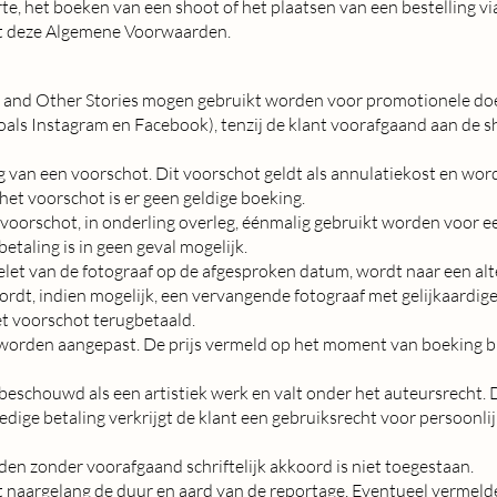
e, het boeken van een shoot of het plaatsen van een bestelling vi
et deze Algemene Voorwaarden.
fe and Other Stories mogen gebruikt worden voor promotionele do
zoals Instagram en Facebook), tenzij de klant voorafgaand aan de sh
ng van een voorschot. Dit voorschot geldt als annulatiekost en word
het voorschot is er geen geldige boeking.
t voorschot, in onderling overleg, éénmalig gebruikt worden voor 
etaling is in geen geval mogelijk.
belet van de fotograaf op de afgesproken datum, wordt naar een a
rdt, indien mogelijk, een vervangende fotograaf met gelijkaardige 
het voorschot terugbetaald.
orden aangepast. De prijs vermeld op het moment van boeking bli
beschouwd als een artistiek werk en valt onder het auteursrecht. D
edige betaling verkrijgt de klant een gebruiksrecht voor persoonli
en zonder voorafgaand schriftelijk akkoord is niet toegestaan.
rt naargelang de duur en aard van de reportage. Eventueel vermelde