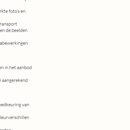
kte foto’s en
transport.
den de beelden
nabewerkingen.
en in het aanbod
en aangerekend
goedkeuring van
leurverschillen
worden