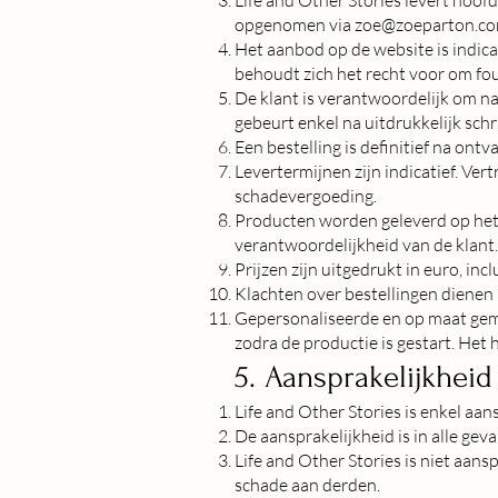
opgenomen via
zoe@zoeparton.c
Het aanbod op de website is indicat
behoudt zich het recht voor om fout
De klant is verantwoordelijk om n
gebeurt enkel na uitdrukkelijk schri
Een bestelling is definitief na ontv
Levertermijnen zijn indicatief. Ve
schadevergoeding.
Producten worden geleverd op het 
verantwoordelijkheid van de klant.
Prijzen zijn uitgedrukt in euro, in
Klachten over bestellingen dienen
Gepersonaliseerde en op maat gem
zodra de productie is gestart. Het 
5. Aansprakelijkheid
Life and Other Stories is enkel aans
De aansprakelijkheid is in alle gev
Life and Other Stories is niet aans
schade aan derden.