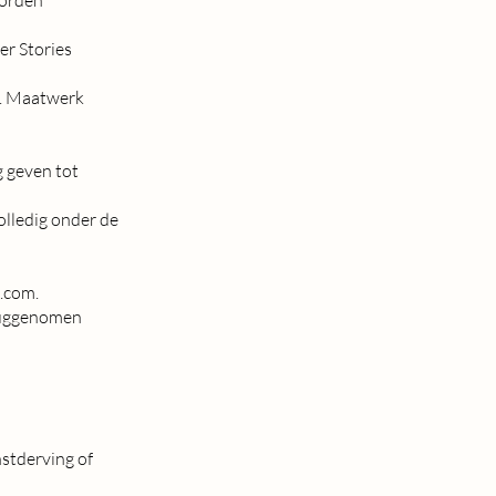
er Stories
n. Maatwerk
g geven tot
olledig onder de
.com
.
eruggenomen
nstderving of