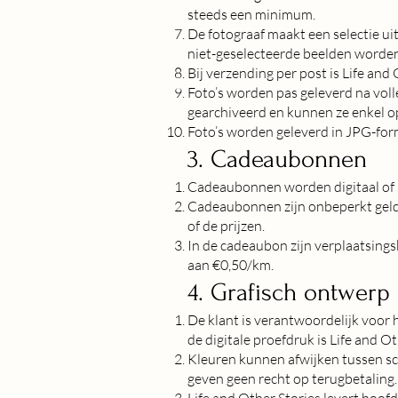
steeds een minimum.
De fotograaf maakt een selectie ui
niet-geselecteerde beelden worden
Bij verzending per post is Life and 
Foto’s worden pas geleverd na voll
gearchiveerd en kunnen ze enkel o
Foto’s worden geleverd in JPG-for
3. Cadeaubonnen
Cadeaubonnen worden digitaal of p
Cadeaubonnen zijn onbeperkt geldig
of de prijzen.
In de cadeaubon zijn verplaatsing
aan €0,50/km.
4. Grafisch ontwer
De klant is verantwoordelijk voor 
de digitale proefdruk is Life and O
Kleuren kunnen afwijken tussen sc
geven geen recht op terugbetaling.
Life and Other Stories levert hoof