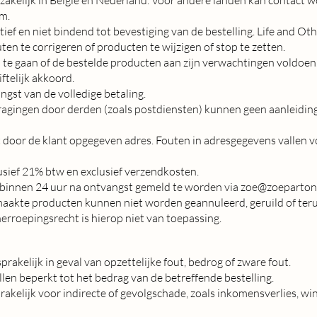
om
.
ief en niet bindend tot bevestiging van de bestelling. Life and Oth
en te corrigeren of producten te wijzigen of stop te zetten.
a te gaan of de bestelde producten aan zijn verwachtingen voldoe
ftelijk akkoord.
angst van de volledige betaling.
rtragingen door derden (zoals postdiensten) kunnen geen aanleidin
door de klant opgegeven adres. Fouten in adresgegevens vallen v
clusief 21% btw en exclusief verzendkosten.
 binnen 24 uur na ontvangst gemeld te worden via
zoe@zoeparton
aakte producten kunnen niet worden geannuleerd, geruild of t
herroepingsrecht is hierop niet van toepassing.
prakelijk in geval van opzettelijke fout, bedrog of zware fout.
allen beperkt tot het bedrag van de betreffende bestelling.
prakelijk voor indirecte of gevolgschade, zoals inkomensverlies, wi