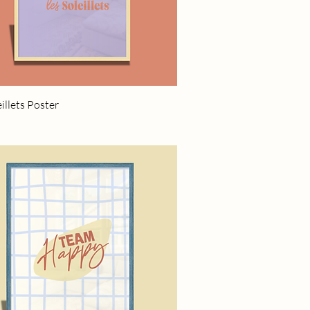
Quick View
eillets Poster