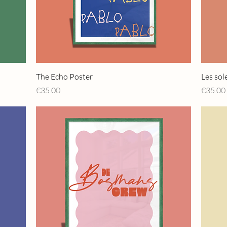
Quick View
The Echo Poster
Les sol
Price
Price
€35.00
€35.00