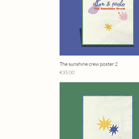
Quick View
The sunshine crew poster 2
Price
€35.00