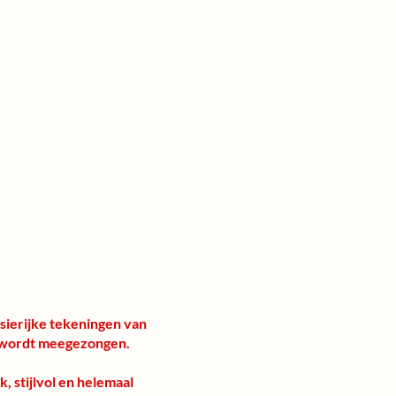
asierijke tekeningen van
huis wordt meegezongen.
, stijlvol en helemaal